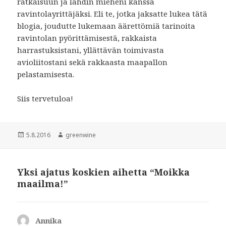
ratkaisuun ja lähdin mieheni kanssa
ravintolayrittäjäksi. Eli te, jotka jaksatte lukea tätä
blogia, joudutte lukemaan äärettömiä tarinoita
ravintolan pyörittämisestä, rakkaista
harrastuksistani, yllättävän toimivasta
avioliitostani sekä rakkaasta maapallon
pelastamisesta.
Siis tervetuloa!
Julkaistu
5.8.2016
Kirjoittaja
greenwine
Yksi ajatus koskien aihetta “Moikka
maailma!”
Annika
sanoo: