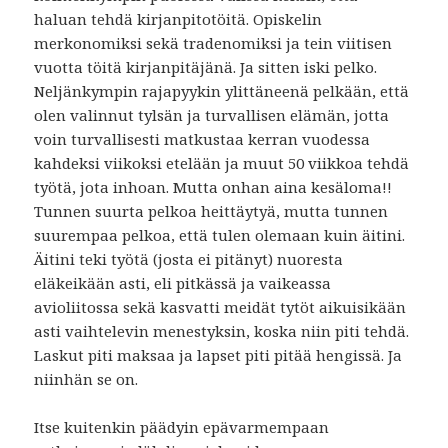
haluan tehdä kirjanpitotöitä. Opiskelin
merkonomiksi sekä tradenomiksi ja tein viitisen
vuotta töitä kirjanpitäjänä. Ja sitten iski pelko.
Neljänkympin rajapyykin ylittäneenä pelkään, että
olen valinnut tylsän ja turvallisen elämän, jotta
voin turvallisesti matkustaa kerran vuodessa
kahdeksi viikoksi etelään ja muut 50 viikkoa tehdä
työtä, jota inhoan. Mutta onhan aina kesäloma!!
Tunnen suurta pelkoa heittäytyä, mutta tunnen
suurempaa pelkoa, että tulen olemaan kuin äitini.
Äitini teki työtä (josta ei pitänyt) nuoresta
eläkeikään asti, eli pitkässä ja vaikeassa
avioliitossa sekä kasvatti meidät tytöt aikuisikään
asti vaihtelevin menestyksin, koska niin piti tehdä.
Laskut piti maksaa ja lapset piti pitää hengissä. Ja
niinhän se on.
Itse kuitenkin päädyin epävarmempaan