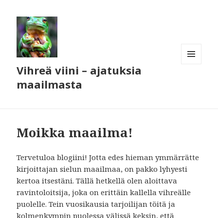
Vihreä viini – ajatuksia
VALIKKO
JA
maailmasta
VIMPAIMET
Moikka maailma!
Tervetuloa blogiini! Jotta edes hieman ymmärrätte
kirjoittajan sielun maailmaa, on pakko lyhyesti
kertoa itsestäni. Tällä hetkellä olen aloittava
ravintoloitsija, joka on erittäin kallella vihreälle
puolelle. Tein vuosikausia tarjoilijan töitä ja
kolmenkympin puolessa välissä keksin, että