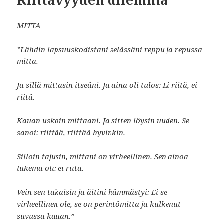
Riittävyyden dilemma
MITTA
”Lähdin lapsuuskodistani selässäni reppu ja repussa
mitta.
Ja sillä mittasin itseäni. Ja aina oli tulos: Ei riitä, ei
riitä.
Kauan uskoin mittaani. Ja sitten löysin uuden. Se
sanoi: riittää, riittää hyvinkin.
Silloin tajusin, mittani on virheellinen. Sen ainoa
lukema oli: ei riitä.
Vein sen takaisin ja äitini hämmästyi: Ei se
virheellinen ole, se on perintömitta ja kulkenut
suvussa kauan.”