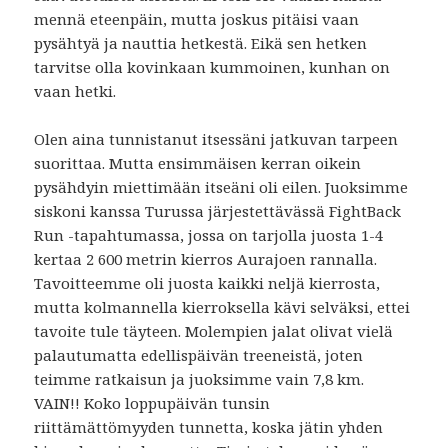
mennä eteenpäin, mutta joskus pitäisi vaan
pysähtyä ja nauttia hetkestä. Eikä sen hetken
tarvitse olla kovinkaan kummoinen, kunhan on
vaan hetki.
Olen aina tunnistanut itsessäni jatkuvan tarpeen
suorittaa. Mutta ensimmäisen kerran oikein
pysähdyin miettimään itseäni oli eilen. Juoksimme
siskoni kanssa Turussa järjestettävässä FightBack
Run -tapahtumassa, jossa on tarjolla juosta 1-4
kertaa 2 600 metrin kierros Aurajoen rannalla.
Tavoitteemme oli juosta kaikki neljä kierrosta,
mutta kolmannella kierroksella kävi selväksi, ettei
tavoite tule täyteen. Molempien jalat olivat vielä
palautumatta edellispäivän treeneistä, joten
teimme ratkaisun ja juoksimme vain 7,8 km.
VAIN!! Koko loppupäivän tunsin
riittämättömyyden tunnetta, koska jätin yhden