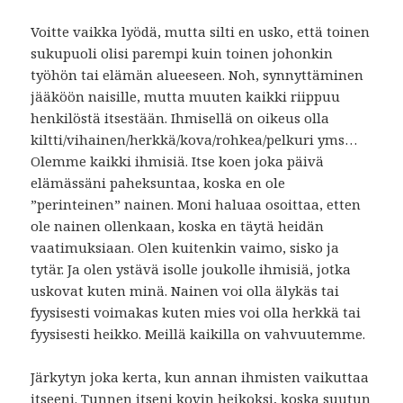
Voitte vaikka lyödä, mutta silti en usko, että toinen
sukupuoli olisi parempi kuin toinen johonkin
työhön tai elämän alueeseen. Noh, synnyttäminen
jääköön naisille, mutta muuten kaikki riippuu
henkilöstä itsestään. Ihmisellä on oikeus olla
kiltti/vihainen/herkkä/kova/rohkea/pelkuri yms…
Olemme kaikki ihmisiä. Itse koen joka päivä
elämässäni paheksuntaa, koska en ole
”perinteinen” nainen. Moni haluaa osoittaa, etten
ole nainen ollenkaan, koska en täytä heidän
vaatimuksiaan. Olen kuitenkin vaimo, sisko ja
tytär. Ja olen ystävä isolle joukolle ihmisiä, jotka
uskovat kuten minä. Nainen voi olla älykäs tai
fyysisesti voimakas kuten mies voi olla herkkä tai
fyysisesti heikko. Meillä kaikilla on vahvuutemme.
Järkytyn joka kerta, kun annan ihmisten vaikuttaa
itseeni. Tunnen itseni kovin heikoksi, koska suutun