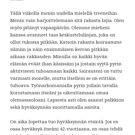
Tällä viikolla menin uudella mielellä treeneihin.
Menin vain harjoittelemaan sitä rakasta lajia. Olen
myös pitänyt vapaapäivän. Olemme mieheni
kanssa avanneet taas keskustelulinjan, joka on
ollut tukossa pitkään. Katsoin rakasta koiraamme
silmiin ja näin ensimmäisen kerran pitkään
aikaan rakkauden. Minulla on kaikki hyvän
elämän eväät ihan käsissäni ja jostain syytä pyrin
aktiivisesti tuhoamaan kaikki. Sairauteni on tuttu
varmasti monelle, mutta itselleni se on erittäin
tuhoava. Työnarkomanialla pyrin jollain tavalla
korostamaan itseäni ja oikeuttamaan omaa
olemassaoloani. Lapsesta asti olen saanut palkkion
sekä hyväksynnän suorittamalla asioita.
On aika lopettaa tuo hyväksynnän etsintä. Jos en
osaa hyväksyä itseäni 42-vuotiaana, en osaa tehdä