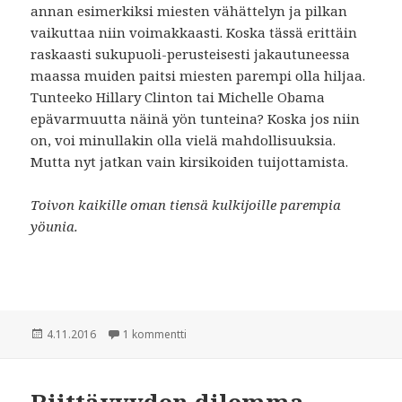
annan esimerkiksi miesten vähättelyn ja pilkan
vaikuttaa niin voimakkaasti. Koska tässä erittäin
raskaasti sukupuoli-perusteisesti jakautuneessa
maassa muiden paitsi miesten parempi olla hiljaa.
Tunteeko Hillary Clinton tai Michelle Obama
epävarmuutta näinä yön tunteina? Koska jos niin
on, voi minullakin olla vielä mahdollisuuksia.
Mutta nyt jatkan vain kirsikoiden tuijottamista.
Toivon kaikille oman tiensä kulkijoille parempia
yöunia.
Julkaistu
4.11.2016
1 kommentti
artikkeliin Säilötyt kirsikat