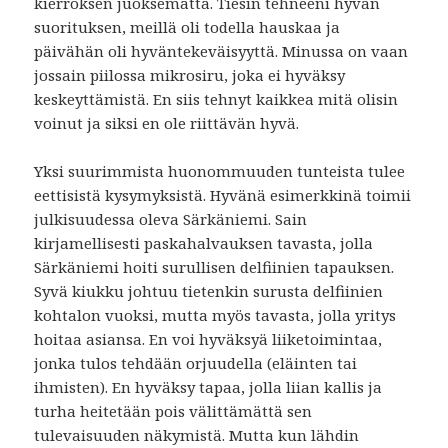
kierroksen juoksematta. Tiesin tehneeni hyvän
suorituksen, meillä oli todella hauskaa ja
päivähän oli hyväntekeväisyyttä. Minussa on vaan
jossain piilossa mikrosiru, joka ei hyväksy
keskeyttämistä. En siis tehnyt kaikkea mitä olisin
voinut ja siksi en ole riittävän hyvä.
Yksi suurimmista huonommuuden tunteista tulee
eettisistä kysymyksistä. Hyvänä esimerkkinä toimii
julkisuudessa oleva Särkäniemi. Sain
kirjamellisesti paskahalvauksen tavasta, jolla
Särkäniemi hoiti surullisen delfiinien tapauksen.
Syvä kiukku johtuu tietenkin surusta delfiinien
kohtalon vuoksi, mutta myös tavasta, jolla yritys
hoitaa asiansa. En voi hyväksyä liiketoimintaa,
jonka tulos tehdään orjuudella (eläinten tai
ihmisten). En hyväksy tapaa, jolla liian kallis ja
turha heitetään pois välittämättä sen
tulevaisuuden näkymistä. Mutta kun lähdin