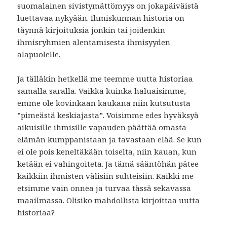
suomalainen sivistymättömyys on jokapäiväistä
luettavaa nykyään. Ihmiskunnan historia on
täynnä kirjoituksia jonkin tai joidenkin
ihmisryhmien alentamisesta ihmisyyden
alapuolelle.
Ja tälläkin hetkellä me teemme uutta historiaa
samalla saralla. Vaikka kuinka haluaisimme,
emme ole kovinkaan kaukana niin kutsutusta
”pimeästä keskiajasta”. Voisimme edes hyväksyä
aikuisille ihmisille vapauden päättää omasta
elämän kumppanistaan ja tavastaan elää. Se kun
ei ole pois keneltäkään toiselta, niin kauan, kun
ketään ei vahingoiteta. Ja tämä sääntöhän pätee
kaikkiin ihmisten välisiin suhteisiin. Kaikki me
etsimme vain onnea ja turvaa tässä sekavassa
maailmassa. Olisiko mahdollista kirjoittaa uutta
historiaa?