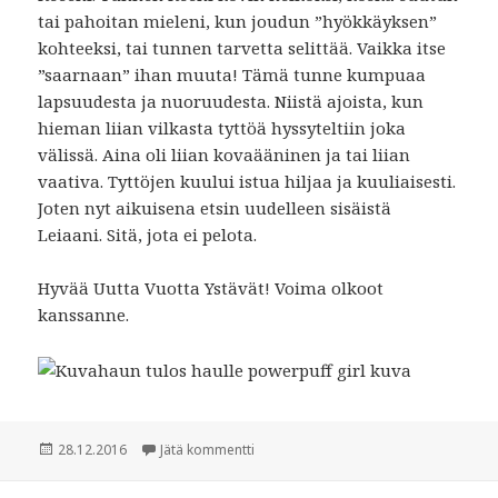
tai pahoitan mieleni, kun joudun ”hyökkäyksen”
kohteeksi, tai tunnen tarvetta selittää. Vaikka itse
”saarnaan” ihan muuta! Tämä tunne kumpuaa
lapsuudesta ja nuoruudesta. Niistä ajoista, kun
hieman liian vilkasta tyttöä hyssyteltiin joka
välissä. Aina oli liian kovaääninen ja tai liian
vaativa. Tyttöjen kuului istua hiljaa ja kuuliaisesti.
Joten nyt aikuisena etsin uudelleen sisäistä
Leiaani. Sitä, jota ei pelota.
Hyvää Uutta Vuotta Ystävät! Voima olkoot
kanssanne.
Julkaistu
28.12.2016
Jätä kommentti
artikkeliin Princess Leia: In Memoriam