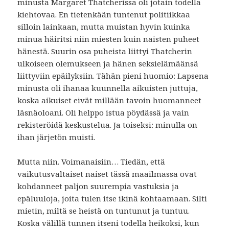
minusta Margaret Thatcherissa oli jotain todella
kiehtovaa. En tietenkään tuntenut politiikkaa
silloin lainkaan, mutta muistan hyvin kuinka
minua häiritsi niin miesten kuin naisten puheet
hänestä. Suurin osa puheista liittyi Thatcherin
ulkoiseen olemukseen ja hänen seksielämäänsä
liittyviin epäilyksiin. Tähän pieni huomio: Lapsena
minusta oli ihanaa kuunnella aikuisten juttuja,
koska aikuiset eivät millään tavoin huomanneet
läsnäoloani. Oli helppo istua pöydässä ja vain
rekisteröidä keskustelua. Ja toiseksi: minulla on
ihan järjetön muisti.
Mutta niin. Voimanaisiin… Tiedän, että
vaikutusvaltaiset naiset tässä maailmassa ovat
kohdanneet paljon suurempia vastuksia ja
epäluuloja, joita tulen itse ikinä kohtaamaan. Silti
mietin, miltä se heistä on tuntunut ja tuntuu.
Koska välillä tunnen itseni todella heikoksi, kun