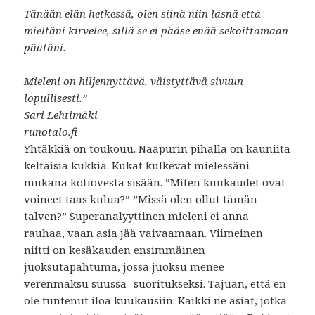
Tänään elän hetkessä, olen siinä niin läsnä että
mieltäni kirvelee, sillä se ei pääse enää sekoittamaan
päätäni.
Mieleni on hiljennyttävä, väistyttävä sivuun
lopullisesti.”
Sari Lehtimäki
runotalo.fi
Yhtäkkiä on toukouu. Naapurin pihalla on kauniita
keltaisia kukkia. Kukat kulkevat mielessäni
mukana kotiovesta sisään. ”Miten kuukaudet ovat
voineet taas kulua?” ”Missä olen ollut tämän
talven?” Superanalyyttinen mieleni ei anna
rauhaa, vaan asia jää vaivaamaan. Viimeinen
niitti on kesäkauden ensimmäinen
juoksutapahtuma, jossa juoksu menee
verenmaksu suussa -suoritukseksi. Tajuan, että en
ole tuntenut iloa kuukausiin. Kaikki ne asiat, jotka