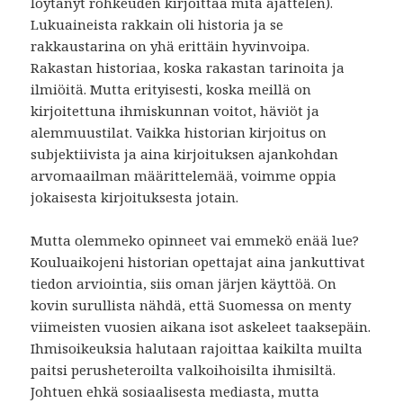
löytänyt rohkeuden kirjoittaa mitä ajattelen).
Lukuaineista rakkain oli historia ja se
rakkaustarina on yhä erittäin hyvinvoipa.
Rakastan historiaa, koska rakastan tarinoita ja
ilmiöitä. Mutta erityisesti, koska meillä on
kirjoitettuna ihmiskunnan voitot, häviöt ja
alemmuustilat. Vaikka historian kirjoitus on
subjektiivista ja aina kirjoituksen ajankohdan
arvomaailman määrittelemää, voimme oppia
jokaisesta kirjoituksesta jotain.
Mutta olemmeko opinneet vai emmekö enää lue?
Kouluaikojeni historian opettajat aina jankuttivat
tiedon arviointia, siis oman järjen käyttöä. On
kovin surullista nähdä, että Suomessa on menty
viimeisten vuosien aikana isot askeleet taaksepäin.
Ihmisoikeuksia halutaan rajoittaa kaikilta muilta
paitsi perusheteroilta valkoihoisilta ihmisiltä.
Johtuen ehkä sosiaalisesta mediasta, mutta