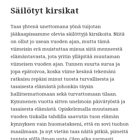
Säilötyt kirsikat
Taas yhtenä unettomana yönä tuijotan
jääkaapissamme olevia säilöttyjä kirsikoita. Niitä
on ollut jo usean vuoden ajan, mutta tämä
viimeisin erä muistuttaa minua siitä menneestä
elämäntavasta, jota yritin ylläpitää muutaman
viimeisen vuoden ajan. Tunnen suurta surua ja
jopa epätoivoa, koska viime kesänä tekemäni
ratkaisu repäisi minut tuosta turvallisesta ja
tasaisesta elämästä johonkin täysin
hallitsemattomaan sekä turvattomaan tilaan.
Kymmenen vuotta sitten unelmoin päivätyöstä ja
tasaisesta elämästä. Opiskelemalla muutaman
vuoden tiukalla tahdilla saavutin tuon elämän
kynnyksen vain huomatakseni, että en sovi tuohon
maailmaan. Ja nyt vietän taas näitä pitkiä, pimeitä
tunteja yöllä ilman unta. Olen aika varmasti