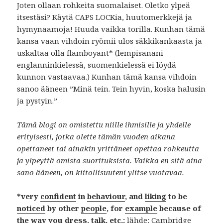
Joten ollaan rohkeita suomalaiset. Oletko ylpeä
itsestäsi? Käytä CAPS LOCKia, huutomerkkejä ja
hymynaamoja! Huuda vaikka torilla. Kunhan tämä
kansa vaan vihdoin ryömii ulos säkkikankaasta ja
uskaltaa olla flamboyant* (lempisanani
englanninkielessä, suomenkielessä ei löydä
kunnon vastaavaa.) Kunhan tämä kansa vihdoin
sanoo ääneen ”Minä tein. Tein hyvin, koska halusin
ja pystyin.”
Tämä blogi on omistettu niille ihmisille ja yhdelle
erityisesti, jotka olette tämän vuoden aikana
opettaneet tai ainakin yrittäneet opettaa rohkeutta
ja ylpeyttä omista suorituksista. Vaikka en sitä aina
sano ääneen, on kiitollisuuteni ylitse vuotavaa.
*very
confident
in
behaviour
, and
liking
to be
noticed
by other
people
, for
example
because of
the way you
dress
,
talk
, etc.:
lähde: Cambridge