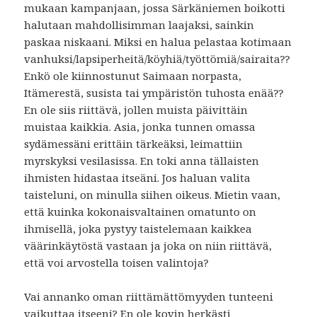
mukaan kampanjaan, jossa Särkäniemen boikotti
halutaan mahdollisimman laajaksi, sainkin
paskaa niskaani. Miksi en halua pelastaa kotimaan
vanhuksi/lapsiperheitä/köyhiä/työttömiä/sairaita??
Enkö ole kiinnostunut Saimaan norpasta,
Itämerestä, susista tai ympäristön tuhosta enää??
En ole siis riittävä, jollen muista päivittäin
muistaa kaikkia. Asia, jonka tunnen omassa
sydämessäni erittäin tärkeäksi, leimattiin
myrskyksi vesilasissa. En toki anna tällaisten
ihmisten hidastaa itseäni. Jos haluan valita
taisteluni, on minulla siihen oikeus. Mietin vaan,
että kuinka kokonaisvaltainen omatunto on
ihmisellä, joka pystyy taistelemaan kaikkea
väärinkäytöstä vastaan ja joka on niin riittävä,
että voi arvostella toisen valintoja?
Vai annanko oman riittämättömyyden tunteeni
vaikuttaa itseeni? En ole kovin herkästi