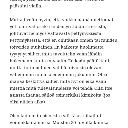
päästäni vialla.
Mutta tiedän hyvin, että vaikka nämä unettomat
yöt johtuvat osaksi uuden yrittäjän stressistä,
johtuvat ne myös valtavasta pettymyksestä.
Pettymyksestä, että en ollutkaan omien tai muiden
toiveiden mukainen. En kaikesta huolimatta
tyytynyt siihen mitä tavoittelin vaan lähdin
hakemaan kuuta taivaalta. En kadu päätöstäni,
mutta totta puhuen välillä toivoisin olevani
vähemmän minä ja enemmän joku muu. Olisi
ihanaa keskittyä siihen mitä nyt on eikä vaan
miettiä mitä tulevaisuudessa voi tehdä. Olisi itse
asiassa ihanaa säilöä esimerkiksi kirsikoita (jos
olisi niiden aika).
Olen kuitenkin pienestä tytöstä asti ihaillut
voimakkaita naisia. Muistan 80-luvulla kuinka