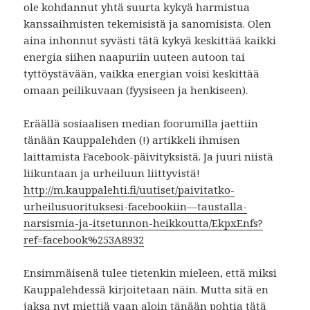
ole kohdannut yhtä suurta kykyä harmistua
kanssaihmisten tekemisistä ja sanomisista. Olen
aina inhonnut syvästi tätä kykyä keskittää kaikki
energia siihen naapuriin uuteen autoon tai
tyttöystävään, vaikka energian voisi keskittää
omaan peilikuvaan (fyysiseen ja henkiseen).
Eräällä sosiaalisen median foorumilla jaettiin
tänään Kauppalehden (!) artikkeli ihmisen
laittamista Facebook-päivityksistä. Ja juuri niistä
liikuntaan ja urheiluun liittyvistä!
http://m.kauppalehti.fi/uutiset/paivitatko-
urheilusuorituksesi-facebookiin—taustalla-
narsismia-ja-itsetunnon-heikkoutta/EkpxEnfs?
ref=facebook%253A8932
Ensimmäisenä tulee tietenkin mieleen, että miksi
Kauppalehdessä kirjoitetaan näin. Mutta sitä en
jaksa nyt miettiä vaan aloin tänään pohtia tätä