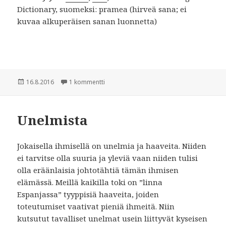
Dictionary, suomeksi: pramea (hirveä sana; ei
kuvaa alkuperäisen sanan luonnetta)
Julkaistu
16.8.2016
1 kommentti
artikkeliin Itsekehu haisee
Unelmista
Jokaisella ihmisellä on unelmia ja haaveita. Niiden
ei tarvitse olla suuria ja yleviä vaan niiden tulisi
olla eräänlaisia johtotähtiä tämän ihmisen
elämässä. Meillä kaikilla toki on ”linna
Espanjassa” tyyppisiä haaveita, joiden
toteutumiset vaativat pieniä ihmeitä. Niin
kutsutut tavalliset unelmat usein liittyvät kyseisen