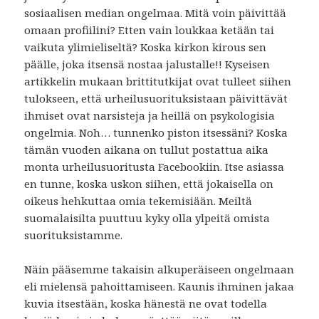
sosiaalisen median ongelmaa. Mitä voin päivittää
omaan profiilini? Etten vain loukkaa ketään tai
vaikuta ylimieliseltä? Koska kirkon kirous sen
päälle, joka itsensä nostaa jalustalle!! Kyseisen
artikkelin mukaan brittitutkijat ovat tulleet siihen
tulokseen, että urheilusuorituksistaan päivittävät
ihmiset ovat narsisteja ja heillä on psykologisia
ongelmia. Noh… tunnenko piston itsessäni? Koska
tämän vuoden aikana on tullut postattua aika
monta urheilusuoritusta Facebookiin. Itse asiassa
en tunne, koska uskon siihen, että jokaisella on
oikeus hehkuttaa omia tekemisiään. Meiltä
suomalaisilta puuttuu kyky olla ylpeitä omista
suorituksistamme.
Näin pääsemme takaisin alkuperäiseen ongelmaan
eli mielensä pahoittamiseen. Kaunis ihminen jakaa
kuvia itsestään, koska hänestä ne ovat todella