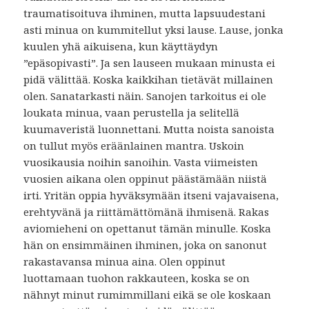
traumatisoituva ihminen, mutta lapsuudestani
asti minua on kummitellut yksi lause. Lause, jonka
kuulen yhä aikuisena, kun käyttäydyn
”epäsopivasti”. Ja sen lauseen mukaan minusta ei
pidä välittää. Koska kaikkihan tietävät millainen
olen. Sanatarkasti näin. Sanojen tarkoitus ei ole
loukata minua, vaan perustella ja selitellä
kuumaveristä luonnettani. Mutta noista sanoista
on tullut myös eräänlainen mantra. Uskoin
vuosikausia noihin sanoihin. Vasta viimeisten
vuosien aikana olen oppinut päästämään niistä
irti. Yritän oppia hyväksymään itseni vajavaisena,
erehtyvänä ja riittämättömänä ihmisenä. Rakas
aviomieheni on opettanut tämän minulle. Koska
hän on ensimmäinen ihminen, joka on sanonut
rakastavansa minua aina. Olen oppinut
luottamaan tuohon rakkauteen, koska se on
nähnyt minut rumimmillani eikä se ole koskaan