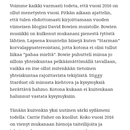
Voimme kaikki varmasti todeta, että vuosi 2016 on
ollut menetysten vuosi. Pitkän aikaan ajattelin,
että tulen ehdottomasti kirjoittamaan vuoden
viimeisen blogini David Bowien muistolle. Bowien
musiikki on kulkenut mukanani pienestä tytöstä
lähtien. Lapsena kuuntelin biisejä kuten ”Starman”
korvalappustereoistani, jotta kotona ei olisi tullut
liikaa ”pahaa mieltä”. Bowie puhutteli minua jo
silloin yhteiskuntaa pelkäämättömällä tavallaan,
vaikka en itse ollut mitenkään tietoinen
yhteiskuntaa rajoittavista tekijöistä. Stiggy
Stardust oli minusta kiehtova ja kysymyksiä
herättävä hahmo. Kotona kukaan ei kuitenkaan
halunnut vastata kysymyksiin.
Tänään kuitenkin yksi uutinen särki sydämeni
todella: Carrie Fisher on kuollut. Koko vuosi 2016
on vienyt mukanaan hienoja taiteilijoita ja