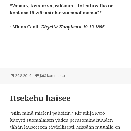
”Vapaus, tasa-arvo, rakkaus – toteutuvatko ne
koskaan tässä matoisessa maailmassa?”
~Minna Canth
Kirjeitä Kuopiosta 19.12.1885
Julkaistu
26.8.2016
Jätä kommentti
artikkeliin History repeating itself
Itsekehu haisee
”Niin minä mieleni pahoitin.” Kirjailija Kyrö
kiteytti suomalaisen yhden perusominaisuuden
tähän lauseeseen täydellisesti. Missään muualla en