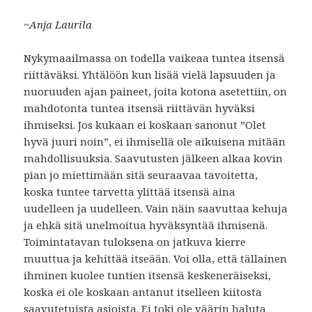
~Anja Laurila
Nykymaailmassa on todella vaikeaa tuntea itsensä
riittäväksi. Yhtälöön kun lisää vielä lapsuuden ja
nuoruuden ajan paineet, joita kotona asetettiin, on
mahdotonta tuntea itsensä riittävän hyväksi
ihmiseksi. Jos kukaan ei koskaan sanonut ”Olet
hyvä juuri noin”, ei ihmisellä ole aikuisena mitään
mahdollisuuksia. Saavutusten jälkeen alkaa kovin
pian jo miettimään sitä seuraavaa tavoitetta,
koska tuntee tarvetta ylittää itsensä aina
uudelleen ja uudelleen. Vain näin saavuttaa kehuja
ja ehkä sitä unelmoitua hyväksyntää ihmisenä.
Toimintatavan tuloksena on jatkuva kierre
muuttua ja kehittää itseään. Voi olla, että tällainen
ihminen kuolee tuntien itsensä keskeneräiseksi,
koska ei ole koskaan antanut itselleen kiitosta
saavutetuista asioista. Ei toki ole väärin haluta