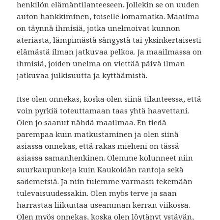
henkilön elämäntilanteeseen. Jollekin se on uuden
auton hankkiminen, toiselle lomamatka. Maailma
on täynnä ihmisiä, jotka unelmoivat kunnon
ateriasta, lämpimästä sängystä tai yksinkertaisesti
elämästä ilman jatkuvaa pelkoa. Ja maailmassa on
ihmisiä, joiden unelma on viettää päivä ilman
jatkuvaa julkisuutta ja kyttäämistä.
Itse olen onnekas, koska olen siinä tilanteessa, että
voin pyrkiä toteuttamaan taas yhtä haavettani.
Olen jo saanut nähdä maailmaa. En tiedä
parempaa kuin matkustaminen ja olen siinä
asiassa onnekas, että rakas mieheni on tässä
asiassa samanhenkinen. Olemme kolunneet niin
suurkaupunkeja kuin Kaukoidän rantoja sekä
sademetsiä. Ja niin tulemme varmasti tekemään
tulevaisuudessakin. Olen myös terve ja saan
harrastaa liikuntaa useamman kerran viikossa.
Olen myös onnekas, koska olen löytänyt ystävän,