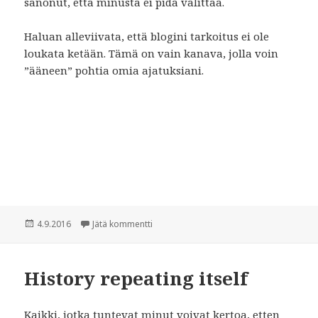
sanonut, että minusta ei pidä välittää.
Haluan alleviivata, että blogini tarkoitus ei ole
loukata ketään. Tämä on vain kanava, jolla voin
”ääneen” pohtia omia ajatuksiani.
Julkaistu
4.9.2016
Jätä kommentti
artikkeliin Riittävyyden dilemma
History repeating itself
Kaikki, jotka tuntevat minut voivat kertoa, etten