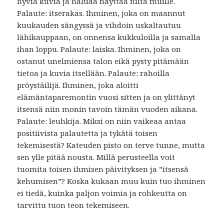
hyviä kuvia ja haluaa näyttää niitä muille.
Palaute: itserakas. Ihminen, joka on maannut
kuukauden sängyssä ja vihdoin uskaltautuu
lähikauppaan, on onnensa kukkuloilla ja samalla
ihan loppu. Palaute: laiska. Ihminen, joka on
ostanut unelmiensa talon eikä pysty pitämään
tietoa ja kuvia itsellään. Palaute: rahoilla
pröystäilijä. Ihminen, joka aloitti
elämäntaparemontin vuosi sitten ja on ylittänyt
itsensä niin monin tavoin tämän vuoden aikana.
Palaute: leuhkija. Miksi on niin vaikeaa antaa
positiivista palautetta ja tykätä toisen
tekemisestä? Kateuden pisto on terve tunne, mutta
sen ylle pitää nousta. Millä perusteella voit
tuomita toisen ihmisen päivityksen ja ”itsensä
kehumisen”? Koska kukaan muu kuin tuo ihminen
ei tiedä, kuinka paljon voimia ja rohkeutta on
tarvittu tuon teon tekemiseen.