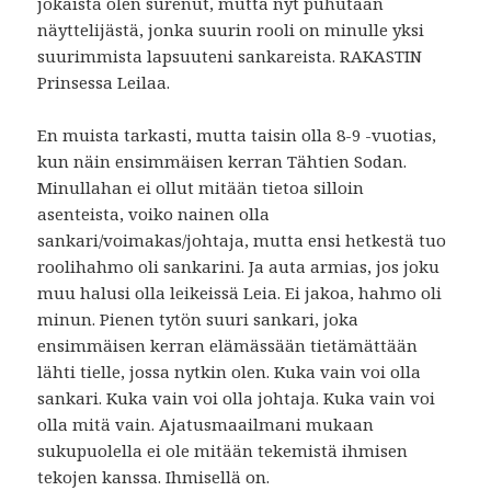
jokaista olen surenut, mutta nyt puhutaan
näyttelijästä, jonka suurin rooli on minulle yksi
suurimmista lapsuuteni sankareista. RAKASTIN
Prinsessa Leilaa.
En muista tarkasti, mutta taisin olla 8-9 -vuotias,
kun näin ensimmäisen kerran Tähtien Sodan.
Minullahan ei ollut mitään tietoa silloin
asenteista, voiko nainen olla
sankari/voimakas/johtaja, mutta ensi hetkestä tuo
roolihahmo oli sankarini. Ja auta armias, jos joku
muu halusi olla leikeissä Leia. Ei jakoa, hahmo oli
minun. Pienen tytön suuri sankari, joka
ensimmäisen kerran elämässään tietämättään
lähti tielle, jossa nytkin olen. Kuka vain voi olla
sankari. Kuka vain voi olla johtaja. Kuka vain voi
olla mitä vain. Ajatusmaailmani mukaan
sukupuolella ei ole mitään tekemistä ihmisen
tekojen kanssa. Ihmisellä on.