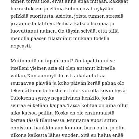
ennen toivat iloa, eivät anna enää mitään. Rakkaat
harrastukseni ja elämä kotona ovat nykyään
pelkkää suoritusta. Asioita, joista tunnen stressiä
jo aamusta lähtien. Peilistä katsoo harmaa ja
luovuttanut nainen. On täysin selvää, että tällä
menolla pääsen tilastoihin mukaan todella
nopeasti.
Mutta mitä on tapahtunut? On tapahtunut se
itselleni yleinen asia eli olen antanut kiireelle
vallan. Kun aamuyöstä asti aikatauluttaa
seuraavaa päivää ja koko päivän kerää pahaa olo
tekemättömistä töistä, ei tulos voi olla kovin hyvä.
Tuloksena syntyy negatiivinen henkilö, jonka
seuraa ei ketään kaipaa. Tässä kohtaa on aina ollut
aika katsoa peiliin. Koska en ole ensimmäistä
kertaa tässä tilanteessa. Muutama vuosi sitten
onnistuin hankkimaan kunnon burn outin ja olin
ulkona kaikesta lähes vuoden. Sitä en halua enää