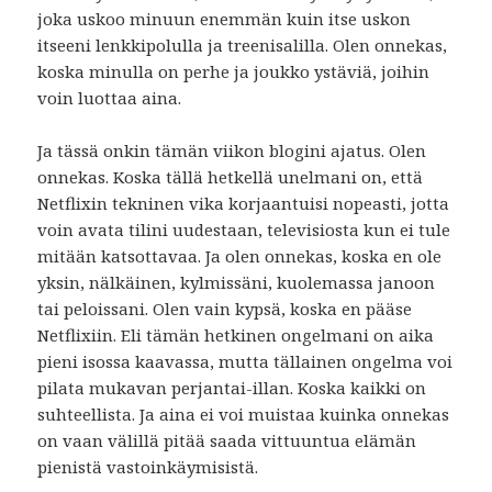
joka uskoo minuun enemmän kuin itse uskon
itseeni lenkkipolulla ja treenisalilla. Olen onnekas,
koska minulla on perhe ja joukko ystäviä, joihin
voin luottaa aina.
Ja tässä onkin tämän viikon blogini ajatus. Olen
onnekas. Koska tällä hetkellä unelmani on, että
Netflixin tekninen vika korjaantuisi nopeasti, jotta
voin avata tilini uudestaan, televisiosta kun ei tule
mitään katsottavaa. Ja olen onnekas, koska en ole
yksin, nälkäinen, kylmissäni, kuolemassa janoon
tai peloissani. Olen vain kypsä, koska en pääse
Netflixiin. Eli tämän hetkinen ongelmani on aika
pieni isossa kaavassa, mutta tällainen ongelma voi
pilata mukavan perjantai-illan. Koska kaikki on
suhteellista. Ja aina ei voi muistaa kuinka onnekas
on vaan välillä pitää saada vittuuntua elämän
pienistä vastoinkäymisistä.