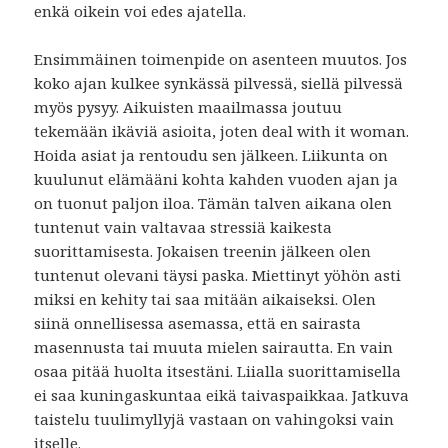
enkä oikein voi edes ajatella.
Ensimmäinen toimenpide on asenteen muutos. Jos
koko ajan kulkee synkässä pilvessä, siellä pilvessä
myös pysyy. Aikuisten maailmassa joutuu
tekemään ikäviä asioita, joten deal with it woman.
Hoida asiat ja rentoudu sen jälkeen. Liikunta on
kuulunut elämääni kohta kahden vuoden ajan ja
on tuonut paljon iloa. Tämän talven aikana olen
tuntenut vain valtavaa stressiä kaikesta
suorittamisesta. Jokaisen treenin jälkeen olen
tuntenut olevani täysi paska. Miettinyt yöhön asti
miksi en kehity tai saa mitään aikaiseksi. Olen
siinä onnellisessa asemassa, että en sairasta
masennusta tai muuta mielen sairautta. En vain
osaa pitää huolta itsestäni. Liialla suorittamisella
ei saa kuningaskuntaa eikä taivaspaikkaa. Jatkuva
taistelu tuulimyllyjä vastaan on vahingoksi vain
itselle.