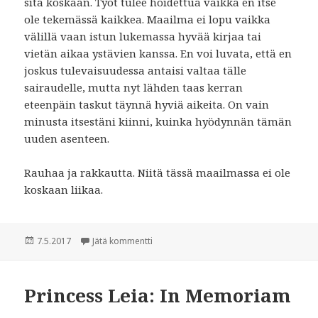
sitä koskaan. Työt tulee hoidettua vaikka en itse
ole tekemässä kaikkea. Maailma ei lopu vaikka
välillä vaan istun lukemassa hyvää kirjaa tai
vietän aikaa ystävien kanssa. En voi luvata, että en
joskus tulevaisuudessa antaisi valtaa tälle
sairaudelle, mutta nyt lähden taas kerran
eteenpäin taskut täynnä hyviä aikeita. On vain
minusta itsestäni kiinni, kuinka hyödynnän tämän
uuden asenteen.
Rauhaa ja rakkautta. Niitä tässä maailmassa ei ole
koskaan liikaa.
Julkaistu
7.5.2017
Jätä kommentti
artikkeliin Kadonneen ilon metsästys
Princess Leia: In Memoriam